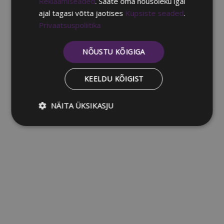
Reklaamiseaded
. Saate oma nõusoleku igal
ajal tagasi võtta jaotises
Küpsiste seaded
.
Privaatsuspoliitika
NÕUSTU KÕIGIGA
KEELDU KÕIGIST
NÄITA ÜKSIKASJU
Hädavajalikud
Jõudlusküpsised
küpsised
Reklaamküpsised
Funktsionaalsed
küpsised
Klassifitseerimata küpsised