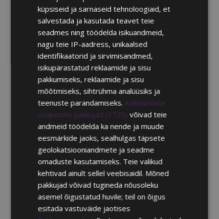
küpsiseid ja sarnaseid tehnoloogiaid, et
ENGLISH
salvestada ja kasutada teavet teie
seadmes ning töödelda isikuandmeid,
nagu teie IP-aadress, unikaalsed
identifikaatorid ja sirvimisandmed,
isikupärastatud reklaamide ja sisu
pakkumiseks, reklaamide ja sisu
mõõtmiseks, sihtrühma analüüsiks ja
teenuste parandamiseks.
Kolmandate
osapoolte pakkujad (1725)
võivad teie
andmeid töödelda ka nende ja muude
eesmärkide jaoks, sealhulgas täpsete
geolokatsiooniandmete ja seadme
omaduste kasutamiseks. Teie valikud
kehtivad ainult sellel veebisaidil. Mõned
pakkujad võivad tugineda nõusoleku
asemel õigustatud huvile; teil on õigus
esitada vastuväide jaotises