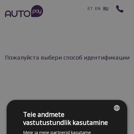
ET
EN
RU
Пожалуйста выбери способ идентификации
Teie andmete
vastutustundlik kasutamine
ESTONIAN
Meie ja meie partnerid kasutame
RUSSIAN